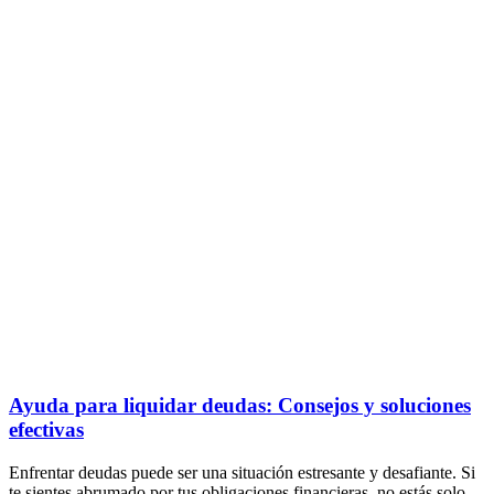
Ayuda para liquidar deudas: Consejos y soluciones
efectivas
Enfrentar deudas puede ser una situación estresante y desafiante. Si
te sientes abrumado por tus obligaciones financieras, no estás solo.