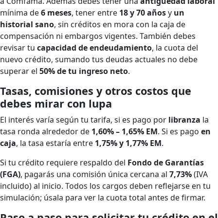
a Comfama. Además debes tener una
antigüedad laboral
mínima de
6 meses
, tener entre
18 y 70 años
y
un
historial sano
, sin créditos en mora con la caja de
compensación ni embargos vigentes. También debes
revisar tu
capacidad de endeudamiento
, la cuota del
nuevo crédito, sumando tus deudas actuales no debe
superar el
50% de tu ingreso neto
.
Tasas, comisiones y otros costos que
debes mirar con lupa
El interés varía según tu tarifa, si es pago por
libranza
la
tasa ronda alrededor de
1,60% – 1,65% EM
. Si es pago
en
caja
, la tasa estaría entre
1,75% y 1,77% EM
.
Si tu crédito requiere respaldo del
Fondo de Garantías
(FGA)
, pagarás una comisión única cercana al
7,73%
(IVA
incluido) al inicio. Todos los cargos deben reflejarse en tu
simulación; úsala para ver la cuota total antes de firmar.
Paso a paso para solicitar tu crédito en el